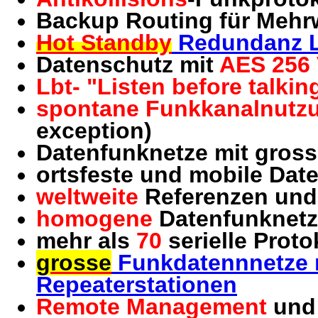
Backup Routing für Meh
Hot Standby
Redundanz 
Datenschutz mit
AES 256 
Lbt- "Listen before talkin
spontane Funkkanalnutz
exception)
Datenfunknetze mit gros
ortsfeste und mobile Dat
weltweite
Referenzen und
homogene
Datenfunknetze
mehr als
70
serielle Proto
grosse
Funkdatennnetze m
Repeaterstationen
Remote Management
und 