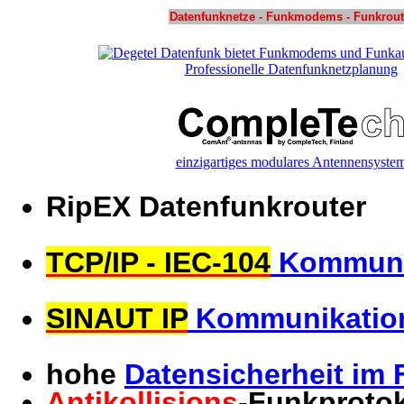
Datenfunknetze - Funkmodems - Funkrout
Professionelle Datenfunknetzplanung
einzigartiges modulares Antennensyste
RipEX Datenfunkrouter
TCP/IP - IEC-104
Kommuni
SINAUT IP
Kommunikatio
hohe
Datensicherheit im
Antikollisions
-Funkprotok